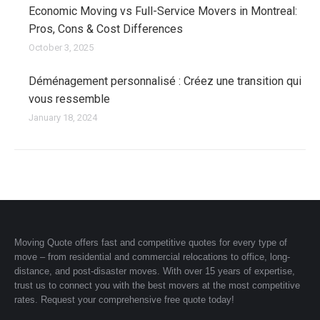
Economic Moving vs Full-Service Movers in Montreal:
Pros, Cons & Cost Differences
October 3, 2025
Déménagement personnalisé : Créez une transition qui
vous ressemble
January 18, 2024
Moving Quote offers fast and competitive quotes for every type of
move – from residential and commercial relocations to office, long-
distance, and post-disaster moves. With over 15 years of expertise,
trust us to connect you with the best movers at the most competitive
rates. Request your comprehensive free quote today!