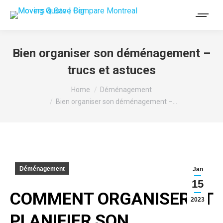
Bien organiser son déménagement –
trucs et astuces
You are here:
Home
Déménagement
Bien organiser son déménagement –…
Déménagement
Jan
15
COMMENT ORGANISER ET
2023
PLANIFIER SON