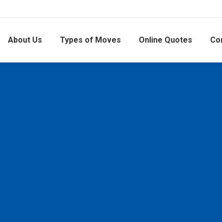
About Us
Types of Moves
Online Quotes
Co