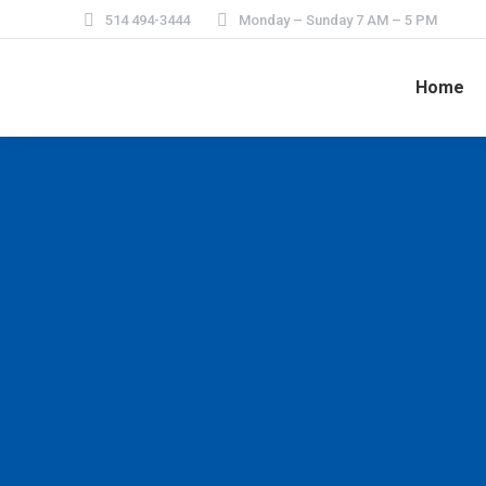
514 494-3444
Monday – Sunday 7 AM – 5 PM
Home