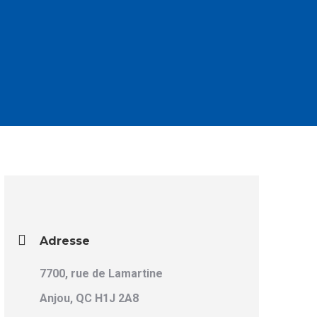
Adresse
7700, rue de Lamartine
Anjou, QC H1J 2A8