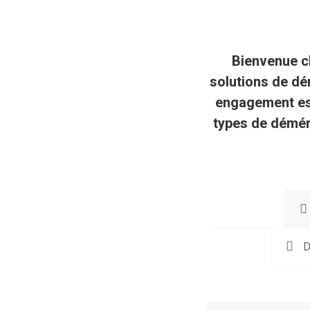
Bienvenue 
solutions de d
engagement est
types de démé
D