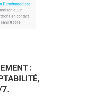
on Déménagement
 maison ou un
ttrons en contact
 sans tracas.
EMENT :
PTABILITÉ,
/7.