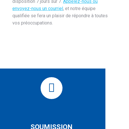
disposition 7 jours sur 7.
Appelez-nous ou
envoyez-nous un courriel
, et notre équipe
qualifiée se fera un plaisir de répondre à toutes
vos préoccupations.
SOUMISSION