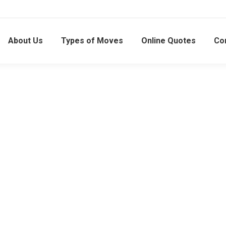
About Us
Types of Moves
Online Quotes
Co